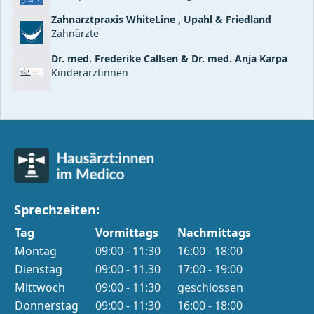
Zahnarztpraxis WhiteLine , Upahl & Friedland
Zahnärzte
Dr. med. Frederike Callsen & Dr. med. Anja Karpa
Kinderärztinnen
Sprechzeiten:
Tag
Vormittags
Nachmittags
Sprechzeiten nach Wochentag
Montag
09:00 - 11:30
16:00 - 18:00
Dienstag
09:00 - 11.30
17:00 - 19:00
Mittwoch
09:00 - 11:30
geschlossen
Donnerstag
09:00 - 11:30
16:00 - 18:00